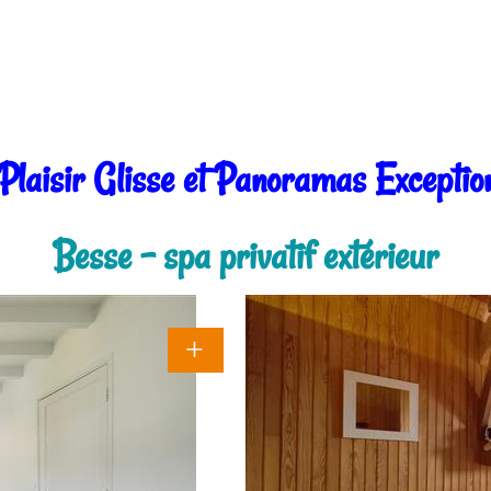
laisir Glisse et Panoramas Exceptio
Besse - spa privatif extérieur