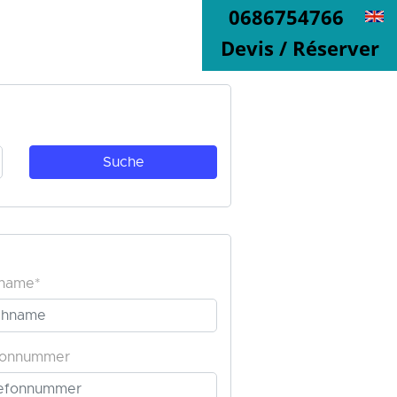
0686754766
Devis / Réserver