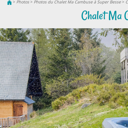
>
Photos
>
Photos du Chalet Ma Cambuse à Super Besse
>
C
Chalet Ma C