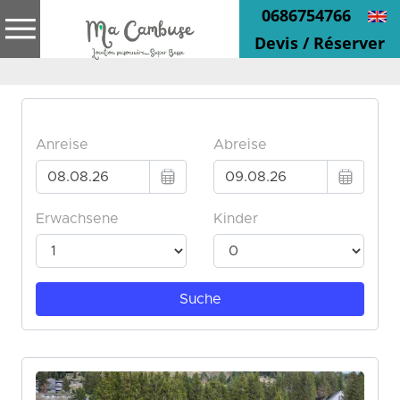
0686754766
Devis / Réserver