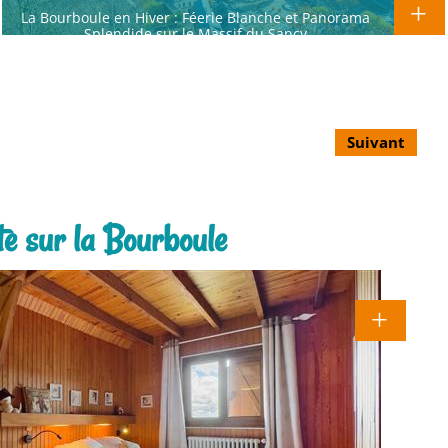
La Bourboule en Hiver : Féerie Blanche et Panorama
Splendide sur le Massif du Sancy
Suivant
e sur la Bourboule