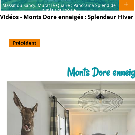
Massif du Sancy, Murât le Quaire : Panorama Splendide
sur la Bourboule
Vidéos - Monts Dore enneigés : Splendeur Hiver
Précédent
Monts Dore enneig