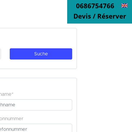
0686754766
Devis / Réserver