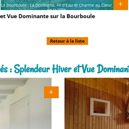
La Bourboule : La Dordogne, Fil d'Eau et Charme au Cœur
de la Ville
 et Vue Dominante sur la Bourboule
Retour à la liste
és : Splendeur Hiver et Vue Dominant