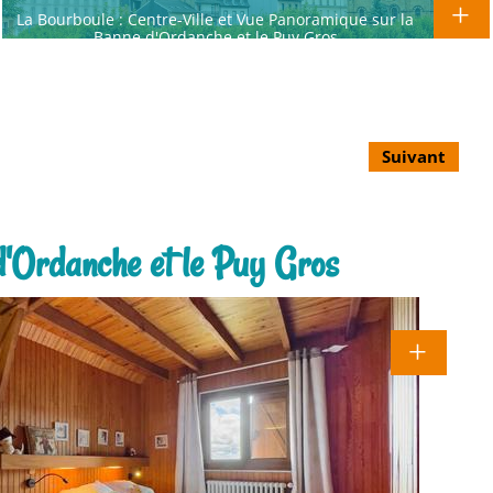
La Bourboule : Centre-Ville et Vue Panoramique sur la
Banne d'Ordanche et le Puy Gros
Suivant
d'Ordanche et le Puy Gros