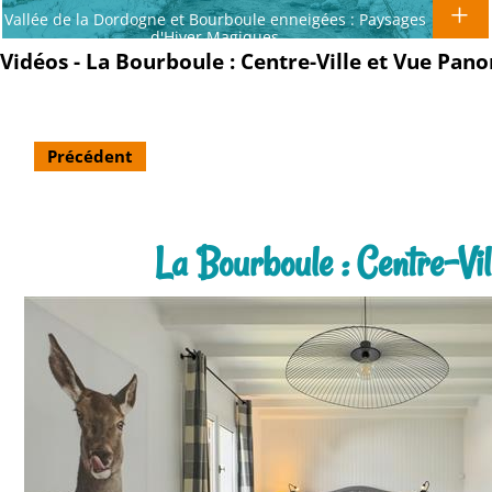
Vallée de la Dordogne et Bourboule enneigées : Paysages
d'Hiver Magiques
Vidéos - La Bourboule : Centre-Ville et Vue Pan
Précédent
La Bourboule : Centre-Vi