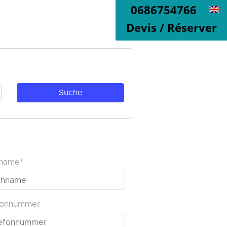
0686754766
Devis / Réserver