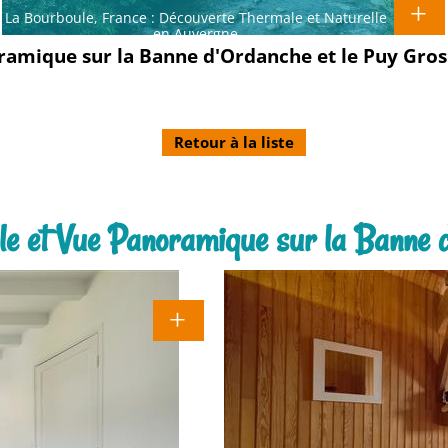
La Bourboule, France : Découverte Thermale et Naturelle
en Auvergne
oramique sur la Banne d'Ordanche et le Puy Gros
Retour à la liste
lle et Vue Panoramique sur la Banne 