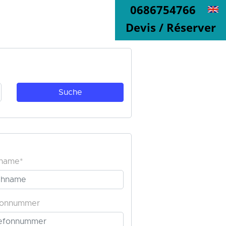
0686754766
Devis / Réserver