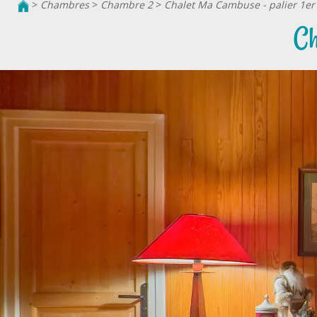
>
Chambres
>
Chambre 2
>
Chalet Ma Cambuse - palier 1er
Ch