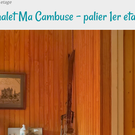
 etage
alet Ma Cambuse - palier 1er et