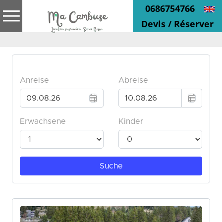
0686754766
Devis / Réserver