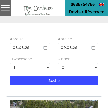
0686754766
Devis / Réserver