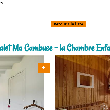
ts
Retour à la liste
alet Ma Cambuse - la Chambre Enfa