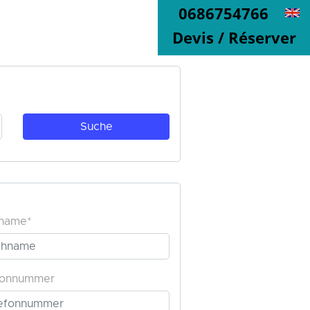
0686754766
Devis / Réserver