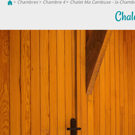
>
Chambres
>
Chambre 4
>
Chalet Ma Cambuse - la Chambr
Chal