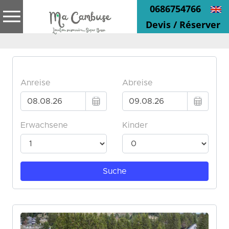
0686754766
Devis / Réserver