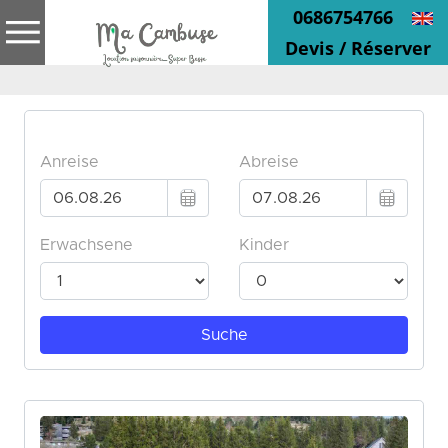
0686754766
Devis / Réserver