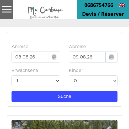
0686754766
Devis / Réserver