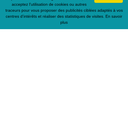
acceptez l'utilisation de cookies ou autres
traceurs pour vous proposer des publicités ciblées adaptés à vos
centres d’intérêts et réaliser des statistiques de visites.
En savoir
plus
Chambre 4