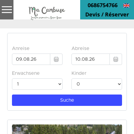
0686754766
Devis / Réserver