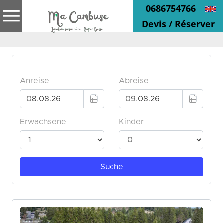
0686754766
Devis / Réserver