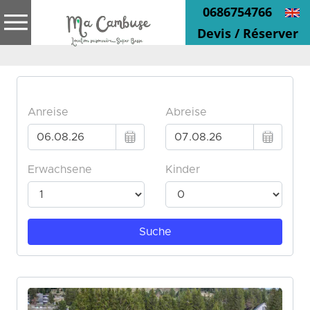
0686754766
Devis / Réserver